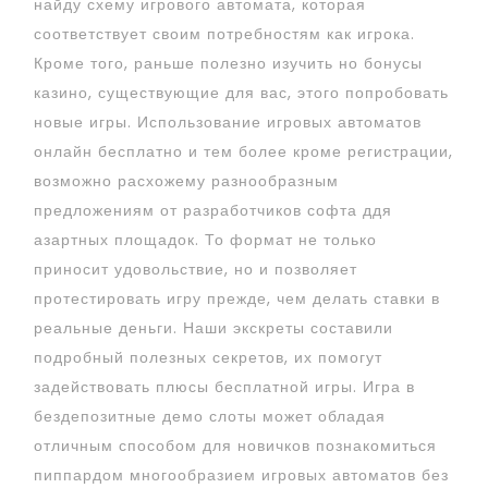
найду схему игрового автомата, которая
соответствует своим потребностям как игрока.
Кроме того, раньше полезно изучить но бонусы
казино, существующие для вас, этого попробовать
новые игры. Использование игровых автоматов
онлайн бесплатно и тем более кроме регистрации,
возможно расхожему разнообразным
предложениям от разработчиков софта ддя
азартных площадок. То формат не только
приносит удовольствие, но и позволяет
протестировать игру прежде, чем делать ставки в
реальные деньги. Наши экскреты составили
подробный полезных секретов, их помогут
задействовать плюсы бесплатной игры. Игра в
бездепозитные демо слоты может обладая
отличным способом для новичков познакомиться
пиппардом многообразием игровых автоматов без