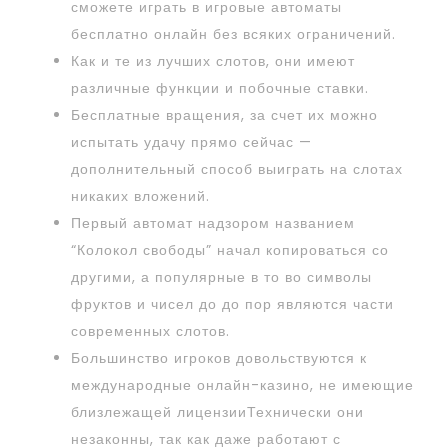
сможете играть в игровые автоматы
бесплатно онлайн без всяких ограничений.
Как и те из лучших слотов, они имеют
различные функции и побочные ставки.
Бесплатные вращения, за счет их можно
испытать удачу прямо сейчас —
дополнительный способ выиграть на слотах
никаких вложений.
Первый автомат надзором названием
“Колокол свободы” начал копироваться со
другими, а популярные в то во символы
фруктов и чисел до до пор являются части
современных слотов.
Большинство игроков довольствуются к
международные онлайн-казино, не имеющие
близлежащей лицензииТехнически они
незаконны, так как даже работают с