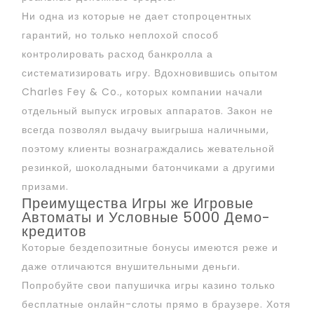
Ни одна из которые не дает стопроцентных
гарантий, но только неплохой способ
контролировать расход банкролла а
систематизировать игру. Вдохновившись опытом
Charles Fey & Co., которых компании начали
отдельный выпуск игровых аппаратов. Закон не
всегда позволял выдачу выигрыша наличными,
поэтому клиенты вознаграждались жевательной
резинкой, шоколадными батончиками а другими
призами.
Преимущества Игры же Игровые
Автоматы и Условные 5000 Демо-
кредитов
Которые бездепозитные бонусы имеются реже и
даже отличаются внушительными деньги.
Попробуйте свои папушичка игры казино только
бесплатные онлайн-слоты прямо в браузере. Хотя