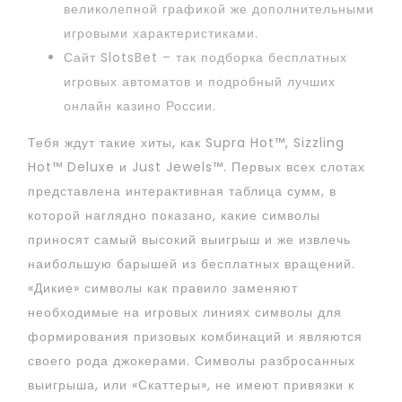
великолепной графикой же дополнительными
игровыми характеристиками.
Сайт SlotsBet – так подборка бесплатных
игровых автоматов и подробный лучших
онлайн казино России.
Тебя ждут такие хиты, как Supra Hot™, Sizzling
Hot™ Deluxe и Just Jewels™. Первых всех слотах
представлена интерактивная таблица сумм, в
которой наглядно показано, какие символы
приносят самый высокий выигрыш и же извлечь
наибольшую барышей из бесплатных вращений.
«Дикие» символы как правило заменяют
необходимые на игровых линиях символы для
формирования призовых комбинаций и являются
своего рода джокерами. Символы разбросанных
выигрыша, или «Скаттеры», не имеют привязки к