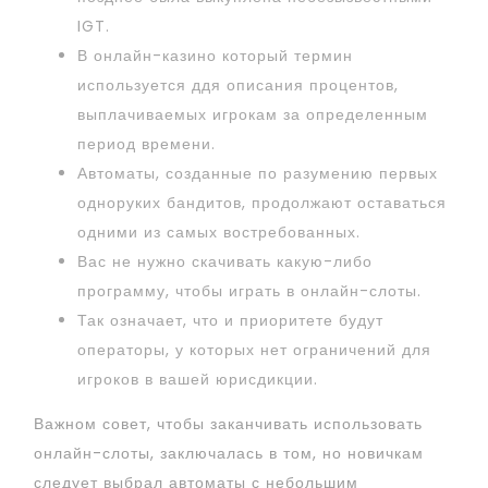
IGT.
В онлайн-казино который термин
используется ддя описания процентов,
выплачиваемых игрокам за определенным
период времени.
Автоматы, созданные по разумению первых
одноруких бандитов, продолжают оставаться
одними из самых востребованных.
Вас не нужно скачивать какую-либо
программу, чтобы играть в онлайн-слоты.
Так означает, что и приоритете будут
операторы, у которых нет ограничений для
игроков в вашей юрисдикции.
Важном совет, чтобы заканчивать использовать
онлайн-слоты, заключалась в том, но новичкам
следует выбрал автоматы с небольшим