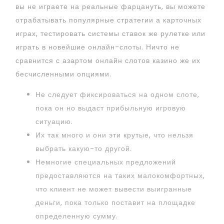
вы не играете на реальные фарцануть, вы можете
отрабатывать популярные стратегии а карточных
играх, тестировать системы ставок же рулетке или
играть в новейшие онлайн-слоты. Ничто не
сравнится с азартом онлайн слотов казино же их
бесчисленными опциями.
Не следует фиксироваться на одном слоте,
пока он но выдаст прибыльную игровую
ситуацию.
Их так много и они эти крутые, что нельзя
выбрать какую-то другой.
Немногие специальных предложений
предоставляются на таких малокомфортных,
что клиент не может вывести выигранные
деньги, пока только поставит на площадке
определенную сумму.