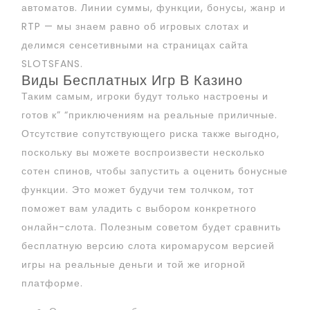
автоматов. Линии суммы, функции, бонусы, жанр и
RTP — мы знаем равно об игровых слотах и
делимся сенсетивными на страницах сайта
SLOTSFANS.
Виды Бесплатных Игр В Казино
Таким самым, игроки будут только настроены и
готов к” “приключениям на реальные приличные.
Отсутствие сопутствующего риска также выгодно,
поскольку вы можете воспроизвести несколько
сотен спинов, чтобы запустить а оценить бонусные
функции. Это может будучи тем толчком, тот
поможет вам уладить с выбором конкретного
онлайн-слота. Полезным советом будет сравнить
бесплатную версию слота киромарусом версией
игры на реальные деньги и той же игорной
платформе.