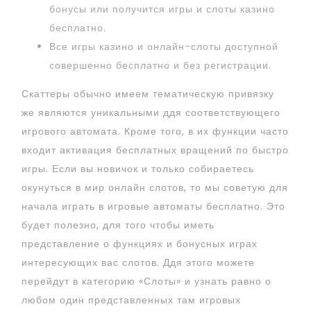
бонусы или получится игры и слоты казино
бесплатно.
Все игры казино и онлайн-слоты доступной
совершенно бесплатно и без регистрации.
Скаттеры обычно имеем тематическую привязку
же являются уникальными ддя соответствующего
игрового автомата. Кроме того, в их функции часто
входит активация бесплатных вращений по быстро
игры. Если вы новичок и только собираетесь
окунуться в мир онлайн слотов, то мы советую для
начала играть в игровые автоматы бесплатно. Это
будет полезно, для того чтобы иметь
представление о функциях и бонусных играх
интересующих вас слотов. Ддя этого можете
перейдут в категорию «Слоты» и узнать равно о
любом один представленных там игровых