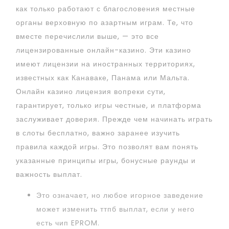
как только работают с благословения местные
органы верховную по азартным играм. Те, что
вместе перечислили выше, — это все
лицензированные онлайн-казино. Эти казино
имеют лицензии на иностранных территориях,
известных как Канаваке, Панама или Мальта.
Онлайн казино лицензия вопреки сути,
гарантирует, только игры честные, и платформа
заслуживает доверия. Прежде чем начинать играть
в слоты бесплатно, важно заранее изучить
правила каждой игры. Это позволят вам понять
указанные принципы игры, бонусные раунды и
важность выплат.
Это означает, но любое игорное заведение
может изменить ттпб выплат, если у него
есть чип EPROM.