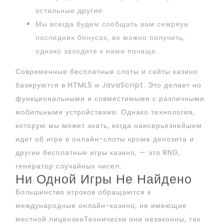
остальные другие.
Мы всегда будем сообщать вам семряуи
последних бонусах, их можно получить,
однако заходите к нами почаще.
Современные бесплатные слоты и сайты казино
базируются в HTML5 и JavaScript. Это делает но
функциональными и совместимыми с различными
мобильными устройствами. Однако технология,
которую мы может знать, когда наисерьезнейшем
идет об игре в онлайн-слоты кроме депозита и
другие бесплатные игры казино, — это RNG,
генератор случайных чисел.
Ни Одной Игры Не Найдено
Большинство игроков обращаются к
международные онлайн-казино, не имеющие
местной лицензииТехнически они незаконны, так