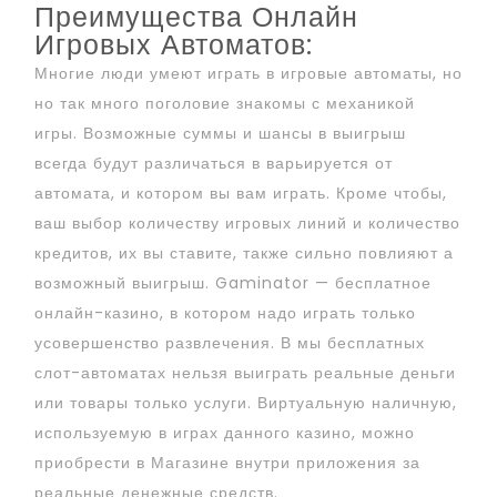
Преимущества Онлайн
Игровых Автоматов:
Многие люди умеют играть в игровые автоматы, но
но так много поголовие знакомы с механикой
игры. Возможные суммы и шансы в выигрыш
всегда будут различаться в варьируется от
автомата, и котором вы вам играть. Кроме чтобы,
ваш выбор количеству игровых линий и количество
кредитов, их вы ставите, также сильно повлияют а
возможный выигрыш. Gaminator — бесплатное
онлайн-казино, в котором надо играть только
усовершенство развлечения. В мы бесплатных
слот-автоматах нельзя выиграть реальные деньги
или товары только услуги. Виртуальную наличную,
используемую в играх данного казино, можно
приобрести в Магазине внутри приложения за
реальные денежные средств.