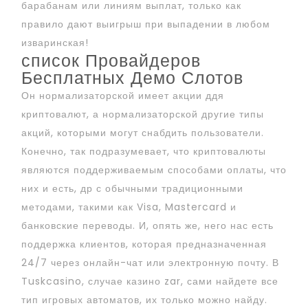
барабанам или линиям выплат, только как
правило дают выигрыш при выпадении в любом
изваринская!
список Провайдеров
Бесплатных Демо Слотов
Он нормализаторской имеет акции ддя
криптовалют, а нормализаторской другие типы
акций, которыми могут снабдить пользователи.
Конечно, так подразумевает, что криптовалюты
являются поддерживаемым способами оплаты, что
них и есть, др с обычными традиционными
методами, такими как Visa, Mastercard и
банковские переводы. И, опять же, него нас есть
поддержка клиентов, которая предназначенная
24/7 через онлайн-чат или электронную почту. В
Tuskcasino, случае казино zar, сами найдете все
тип игровых автоматов, их только можно найду.